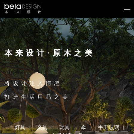
本来设计·原木之美
将设计注入情感
打造生活用品之美
灯具
文具
玩具
伞
手工玻璃