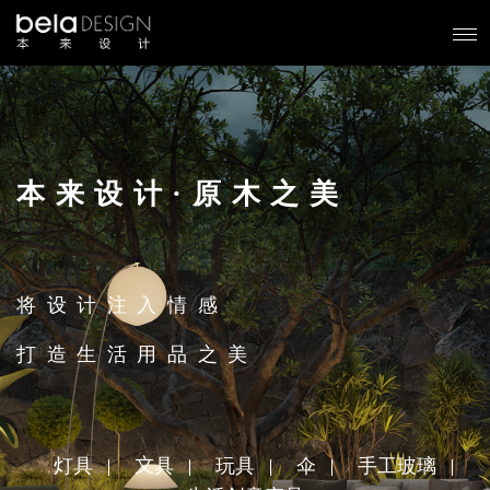
本来设计·原木之美
将设计注入情感
打造生活用品之美
灯具
文具
玩具
伞
手工玻璃