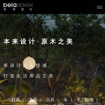
本来设计·原木之美
将设计注入情感
打造生活用品之美
灯具
文具
玩具
伞
手工玻璃