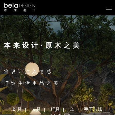
本来设计·原木之美
将设计注入情感
打造生活用品之美
灯具
文具
玩具
伞
手工玻璃